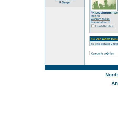
F Berger
PK Leuchtturm
(
Wo
Meisel
)
Wolfram Meisel
Kommentare: 0
Zur Zeit aktive Benu
Es sind gerade
0
regi
Nord
An