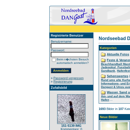
Registrierte Benutzer
Nordseebad D
Benutzername:
Kategorien
Passwort:
Aktuelle Fotos
Beim n�chsten Besuch
Feste & Verans
automatisch anmelden?
Beachhandball Mast
Jadepokal, Fussbalt
,
Sandbank
Hafenfes
Sehenswertes
(
»
Password vergessen
Rund ums alte Kurh
»
Registrierung
Informations- und E
Dangast & Umzu aus 
Zufallsbild
Wasser, Sand 
Am- und auf dem Wa
...
Hafen
1693
Bilder in
107
Kate
Neue Bilder
151-5139 IMG
Kommentare: 0