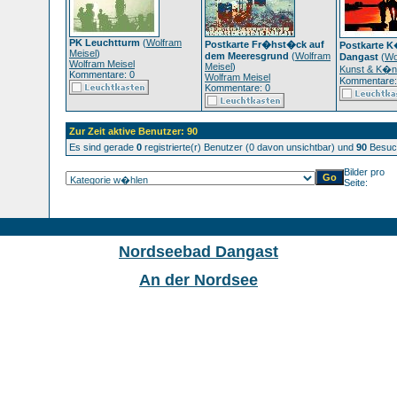
PK Leuchtturm
(
Wolfram
Postkarte Fr�hst�ck auf
Postkarte K
Meisel
)
dem Meeresgrund
(
Wolfram
Dangast
(
Wo
Wolfram Meisel
Meisel
)
Kunst & K�ns
Kommentare: 0
Wolfram Meisel
Kommentare:
Kommentare: 0
Zur Zeit aktive Benutzer: 90
Es sind gerade
0
registrierte(r) Benutzer (0 davon unsichtbar) und
90
Besuch
Bilder pro
Seite:
Nordseebad Dangast
An der Nordsee