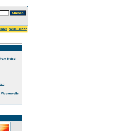
ilder
Neue Bilder
,
fram Meisel
e
ken
 Westerwelle