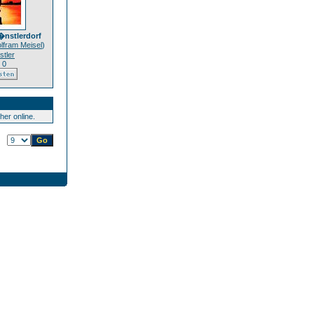
�nstlerdorf
lfram Meisel
)
tler
 0
er online.