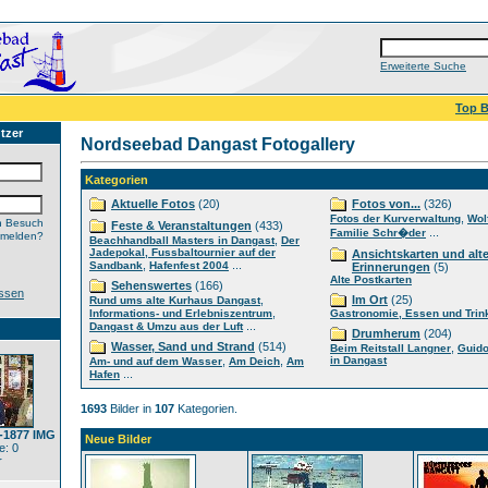
Erweiterte Suche
Top B
tzer
Nordseebad Dangast Fotogallery
Kategorien
Aktuelle Fotos
(20)
Fotos von...
(326)
,
Fotos der Kurverwaltung
Wol
n Besuch
Feste & Veranstaltungen
(433)
...
Familie Schr�der
nmelden?
,
Beachhandball Masters in Dangast
Der
Jadepokal, Fussbaltournier auf der
Ansichtskarten und alt
,
...
Sandbank
Hafenfest 2004
Erinnerungen
(5)
Alte Postkarten
Sehenswertes
(166)
ssen
,
Im Ort
(25)
Rund ums alte Kurhaus Dangast
,
Informations- und Erlebniszentrum
Gastronomie, Essen und Trin
...
Dangast & Umzu aus der Luft
Drumherum
(204)
Wasser, Sand und Strand
(514)
,
Beim Reitstall Langner
Guido
,
,
in Dangast
Am- und auf dem Wasser
Am Deich
Am
...
Hafen
1693
Bilder in
107
Kategorien.
8-1877 IMG
Neue Bilder
: 0
r