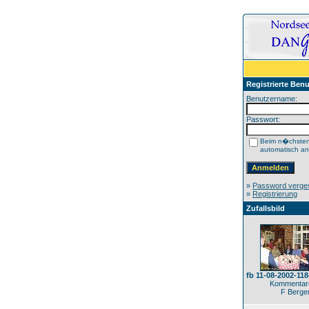
Registrierte Benu
Benutzername:
Passwort:
Beim n�chste
automatisch a
»
Password verge
»
Registrierung
Zufallsbild
fb 11-08-2002-11
Kommentare
F Berge