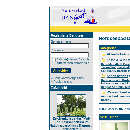
Registrierte Benutzer
Nordseebad D
Benutzername:
Kategorien
Passwort:
Aktuelle Fotos
Beim n�chsten Besuch
Feste & Verans
automatisch anmelden?
Beachhandball Mast
Jadepokal, Fussbalt
,
Sandbank
Hafenfes
Sehenswertes
(
»
Password vergessen
Rund ums alte Kurh
»
Registrierung
Informations- und E
Dangast & Umzu aus 
Zufallsbild
Wasser, Sand 
Am- und auf dem Wa
...
Hafen
1693
Bilder in
107
Kate
Neue Bilder
Zeichenkursus der "Mal-
und Zeichenschule im
Nationalpark-Haus Dangast"
Kommentare: 0