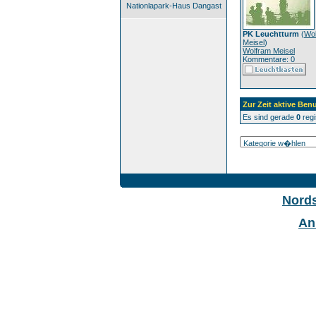
Nationlapark-Haus Dangast
PK Leuchtturm
(
Wo
Meisel
)
Wolfram Meisel
Kommentare: 0
Zur Zeit aktive Benu
Es sind gerade
0
regi
Nord
An