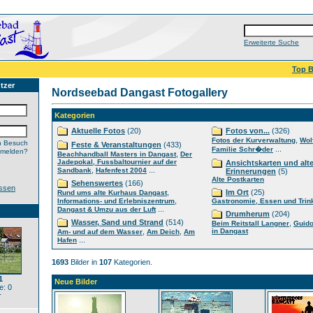
Erweiterte Suche
Top B
tzer
Nordseebad Dangast Fotogallery
Kategorien
Aktuelle Fotos
(20)
Fotos von...
(326)
,
Fotos der Kurverwaltung
Wol
n Besuch
Feste & Veranstaltungen
(433)
...
Familie Schr�der
nmelden?
,
Beachhandball Masters in Dangast
Der
Jadepokal, Fussbaltournier auf der
Ansichtskarten und alt
,
...
Sandbank
Hafenfest 2004
Erinnerungen
(5)
Alte Postkarten
Sehenswertes
(166)
ssen
,
Im Ort
(25)
Rund ums alte Kurhaus Dangast
,
Informations- und Erlebniszentrum
Gastronomie, Essen und Trin
...
Dangast & Umzu aus der Luft
Drumherum
(204)
Wasser, Sand und Strand
(514)
,
Beim Reitstall Langner
Guido
,
,
in Dangast
Am- und auf dem Wasser
Am Deich
Am
...
Hafen
1693
Bilder in
107
Kategorien.
1
Neue Bilder
: 0
r