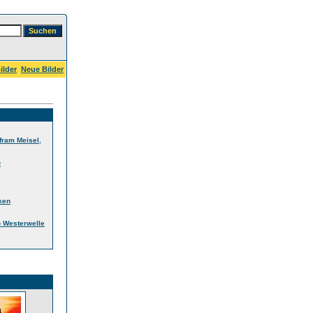
ilder
Neue Bilder
,
fram Meisel
e
ken
 Westerwelle