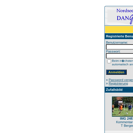
Registrierte Benu
Benutzername:
Passwort:
Beim n�chste
automatisch a
»
Password verge
»
Registrierung
Zufallsbild
IMG 248
Kommentare
T Berge