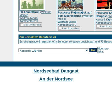
PK Leuchtturm
(
Wolfram
Postkarte Fr�hst�ck auf
Postkarte K
Meisel
)
dem Meeresgrund
(
Wolfram
Dangast
(
Wo
Wolfram Meisel
Meisel
)
Kunst & K�ns
Kommentare: 0
Wolfram Meisel
Kommentare:
Kommentare: 0
Zur Zeit aktive Benutzer: 73
Es sind gerade
0
registrierte(r) Benutzer (0 davon unsichtbar) und
73
Besuch
Bilder pro
Seite:
Nordseebad Dangast
An der Nordsee