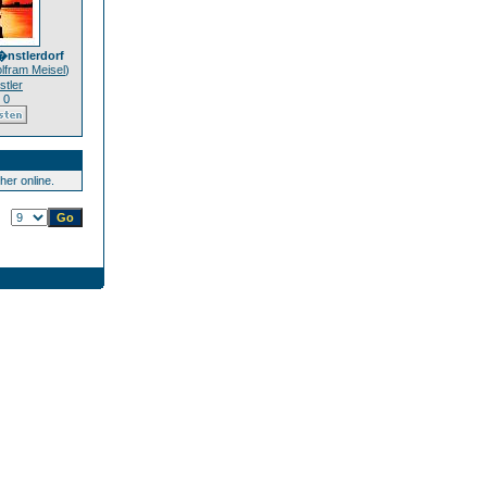
�nstlerdorf
lfram Meisel
)
tler
 0
er online.