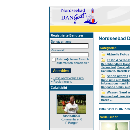
Registrierte Benutzer
Nordseebad D
Benutzername:
Kategorien
Passwort:
Aktuelle Fotos
Beim n�chsten Besuch
Feste & Verans
automatisch anmelden?
Beachhandball Mast
Jadepokal, Fussbalt
,
Sandbank
Hafenfes
Sehenswertes
(
»
Password vergessen
Rund ums alte Kurh
»
Registrierung
Informations- und E
Dangast & Umzu aus 
Zufallsbild
Wasser, Sand 
Am- und auf dem Wa
...
Hafen
1693
Bilder in
107
Kate
fussball005
Neue Bilder
Kommentare: 0
F Berger