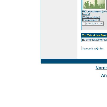
PK Leuchtturm
(
Wo
Meisel
)
Wolfram Meisel
Kommentare: 0
Zur Zeit aktive Benu
Es sind gerade
0
regi
Nord
An