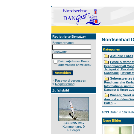
Registrierte Benutzer
Nordseebad D
Benutzername:
Kategorien
Passwort:
Aktuelle Fotos
Beim n�chsten Besuch
Feste & Verans
automatisch anmelden?
Beachhandball Mast
Jadepokal, Fussbalt
,
Sandbank
Hafenfes
Sehenswertes
(
»
Password vergessen
Rund ums alte Kurh
»
Registrierung
Informations- und E
Dangast & Umzu aus 
Zufallsbild
Wasser, Sand 
Am- und auf dem Wa
...
Hafen
1693
Bilder in
107
Kate
Neue Bilder
133-3395 IMG
Kommentare: 0
F Berger