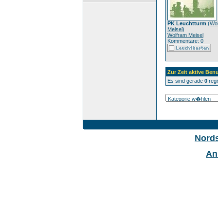
PK Leuchtturm
(
Wo
Meisel
)
Wolfram Meisel
Kommentare: 0
Zur Zeit aktive Benu
Es sind gerade
0
regi
Nord
An