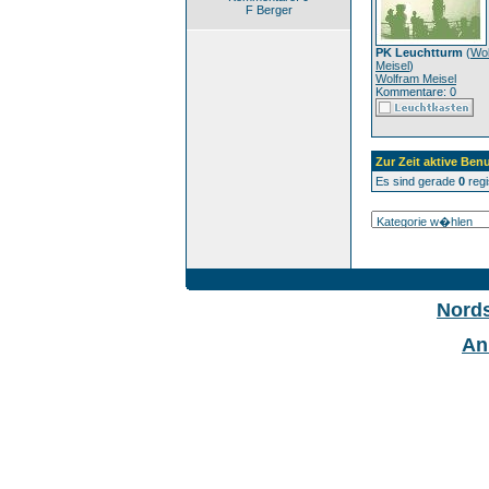
F Berger
PK Leuchtturm
(
Wo
Meisel
)
Wolfram Meisel
Kommentare: 0
Zur Zeit aktive Benu
Es sind gerade
0
regi
Nord
An