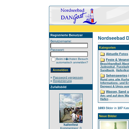
Registrierte Benutzer
Nordseebad D
Benutzername:
Kategorien
Passwort:
Aktuelle Fotos
Beim n�chsten Besuch
Feste & Verans
automatisch anmelden?
Beachhandball Mast
Jadepokal, Fussbalt
,
Sandbank
Hafenfes
Sehenswertes
(
»
Password vergessen
Rund ums alte Kurh
»
Registrierung
Informations- und E
Dangast & Umzu aus 
Zufallsbild
Wasser, Sand 
Am- und auf dem Wa
...
Hafen
1693
Bilder in
107
Kate
Neue Bilder
hafenfest
Kommentare: 0