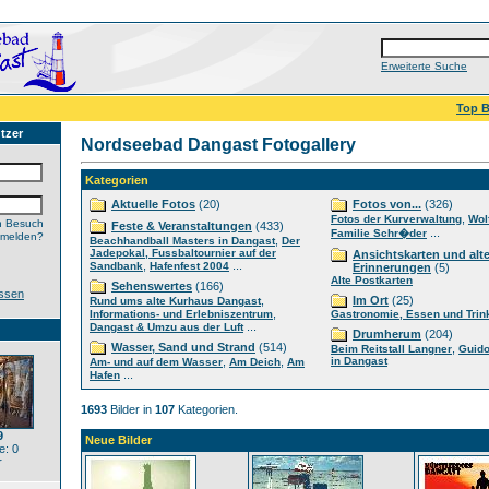
Erweiterte Suche
Top B
tzer
Nordseebad Dangast Fotogallery
Kategorien
Aktuelle Fotos
(20)
Fotos von...
(326)
,
Fotos der Kurverwaltung
Wol
n Besuch
Feste & Veranstaltungen
(433)
...
Familie Schr�der
nmelden?
,
Beachhandball Masters in Dangast
Der
Jadepokal, Fussbaltournier auf der
Ansichtskarten und alt
,
...
Sandbank
Hafenfest 2004
Erinnerungen
(5)
Alte Postkarten
Sehenswertes
(166)
ssen
,
Im Ort
(25)
Rund ums alte Kurhaus Dangast
,
Informations- und Erlebniszentrum
Gastronomie, Essen und Trin
...
Dangast & Umzu aus der Luft
Drumherum
(204)
Wasser, Sand und Strand
(514)
,
Beim Reitstall Langner
Guido
,
,
in Dangast
Am- und auf dem Wasser
Am Deich
Am
...
Hafen
1693
Bilder in
107
Kategorien.
9
Neue Bilder
: 0
r