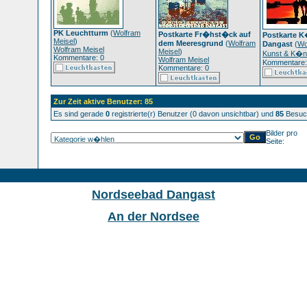
PK Leuchtturm
(
Wolfram
Postkarte Fr�hst�ck auf
Postkarte K
Meisel
)
dem Meeresgrund
(
Wolfram
Dangast
(
Wo
Wolfram Meisel
Meisel
)
Kunst & K�ns
Kommentare: 0
Wolfram Meisel
Kommentare:
Kommentare: 0
Zur Zeit aktive Benutzer: 85
Es sind gerade
0
registrierte(r) Benutzer (0 davon unsichtbar) und
85
Besuch
Bilder pro
Seite:
Nordseebad Dangast
An der Nordsee