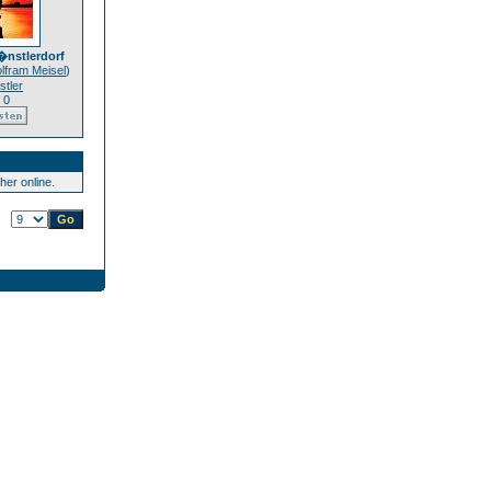
�nstlerdorf
lfram Meisel
)
tler
 0
er online.