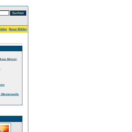
ilder
Neue Bilder
,
fram Meisel
e
ken
 Westerwelle