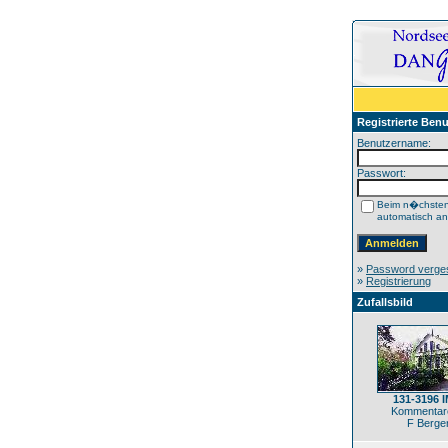
Registrierte Benu
Benutzername:
Passwort:
Beim n�chste
automatisch a
»
Password verge
»
Registrierung
Zufallsbild
131-3196 
Kommentare
F Berge