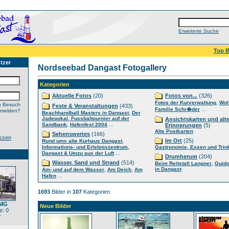
Erweiterte Suche
Top B
tzer
Nordseebad Dangast Fotogallery
Kategorien
Aktuelle Fotos
(20)
Fotos von...
(326)
,
Fotos der Kurverwaltung
Wol
n Besuch
Feste & Veranstaltungen
(433)
...
Familie Schr�der
nmelden?
,
Beachhandball Masters in Dangast
Der
Jadepokal, Fussbaltournier auf der
Ansichtskarten und alt
,
...
Sandbank
Hafenfest 2004
Erinnerungen
(5)
Alte Postkarten
Sehenswertes
(166)
ssen
,
Im Ort
(25)
Rund ums alte Kurhaus Dangast
,
Informations- und Erlebniszentrum
Gastronomie, Essen und Trin
...
Dangast & Umzu aus der Luft
Drumherum
(204)
Wasser, Sand und Strand
(514)
,
Beim Reitstall Langner
Guido
,
,
in Dangast
Am- und auf dem Wasser
Am Deich
Am
...
Hafen
1693
Bilder in
107
Kategorien.
IMG
Neue Bilder
: 0
r