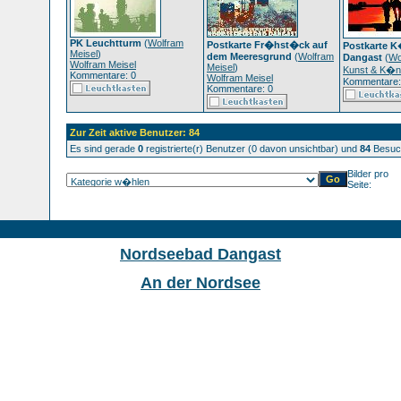
PK Leuchtturm
(
Wolfram
Postkarte Fr�hst�ck auf
Postkarte K
Meisel
)
dem Meeresgrund
(
Wolfram
Dangast
(
Wo
Wolfram Meisel
Meisel
)
Kunst & K�ns
Kommentare: 0
Wolfram Meisel
Kommentare:
Kommentare: 0
Zur Zeit aktive Benutzer: 84
Es sind gerade
0
registrierte(r) Benutzer (0 davon unsichtbar) und
84
Besuch
Bilder pro
Seite:
Nordseebad Dangast
An der Nordsee