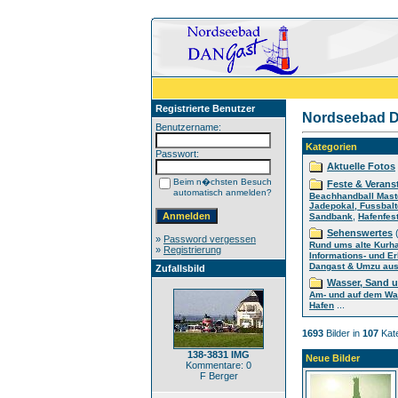
Registrierte Benutzer
Nordseebad D
Benutzername:
Kategorien
Passwort:
Aktuelle Fotos
Beim n�chsten Besuch
Feste & Verans
automatisch anmelden?
Beachhandball Mast
Jadepokal, Fussbalt
,
Sandbank
Hafenfes
Sehenswertes
(
»
Password vergessen
Rund ums alte Kurh
»
Registrierung
Informations- und E
Dangast & Umzu aus 
Zufallsbild
Wasser, Sand 
Am- und auf dem Wa
...
Hafen
1693
Bilder in
107
Kate
138-3831 IMG
Neue Bilder
Kommentare: 0
F Berger