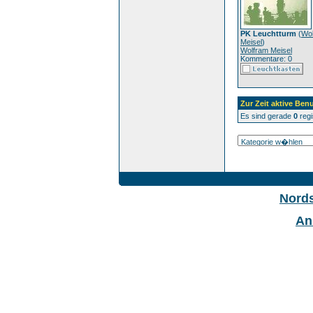
PK Leuchtturm
(
Wo
Meisel
)
Wolfram Meisel
Kommentare: 0
Zur Zeit aktive Benu
Es sind gerade
0
regi
Nord
An