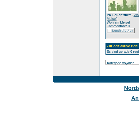
PK Leuchtturm
(
Wo
Meisel
)
Wolfram Meisel
Kommentare: 0
Zur Zeit aktive Benu
Es sind gerade
0
regi
Nord
An