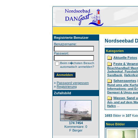
Registrierte Benutzer
Nordseebad D
Benutzername:
Kategorien
Passwort:
Aktuelle Fotos
Beim n�chsten Besuch
Feste & Verans
automatisch anmelden?
Beachhandball Mast
Jadepokal, Fussbalt
,
Sandbank
Hafenfes
Sehenswertes
(
»
Password vergessen
Rund ums alte Kurh
»
Registrierung
Informations- und E
Dangast & Umzu aus 
Zufallsbild
Wasser, Sand 
Am- und auf dem Wa
...
Hafen
1693
Bilder in
107
Kate
174 7454
Neue Bilder
Kommentare: 0
F Berger