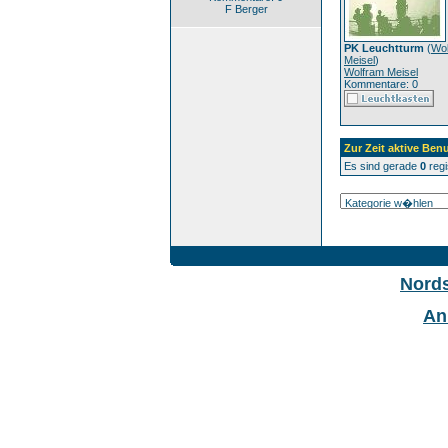
F Berger
PK Leuchtturm
(
Wo
Meisel
)
Wolfram Meisel
Kommentare: 0
Zur Zeit aktive Benu
Es sind gerade
0
regi
Nord
An