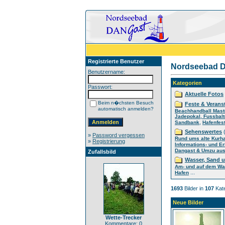
Registrierte Benutzer
Nordseebad D
Benutzername:
Kategorien
Passwort:
Aktuelle Fotos
Beim n�chsten Besuch
Feste & Verans
automatisch anmelden?
Beachhandball Mast
Jadepokal, Fussbalt
,
Sandbank
Hafenfes
Sehenswertes
(
»
Password vergessen
Rund ums alte Kurh
»
Registrierung
Informations- und E
Dangast & Umzu aus 
Zufallsbild
Wasser, Sand 
Am- und auf dem Wa
...
Hafen
1693
Bilder in
107
Kate
Neue Bilder
Wette-Trecker
Kommentare: 0