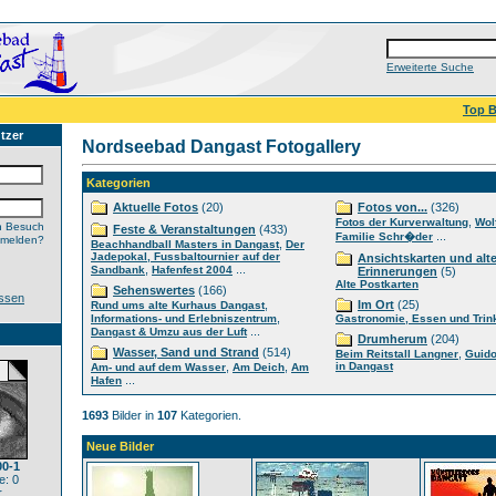
Erweiterte Suche
Top B
tzer
Nordseebad Dangast Fotogallery
Kategorien
Aktuelle Fotos
(20)
Fotos von...
(326)
,
Fotos der Kurverwaltung
Wol
n Besuch
Feste & Veranstaltungen
(433)
...
Familie Schr�der
nmelden?
,
Beachhandball Masters in Dangast
Der
Jadepokal, Fussbaltournier auf der
Ansichtskarten und alt
,
...
Sandbank
Hafenfest 2004
Erinnerungen
(5)
Alte Postkarten
Sehenswertes
(166)
ssen
,
Im Ort
(25)
Rund ums alte Kurhaus Dangast
,
Informations- und Erlebniszentrum
Gastronomie, Essen und Trin
...
Dangast & Umzu aus der Luft
Drumherum
(204)
Wasser, Sand und Strand
(514)
,
Beim Reitstall Langner
Guido
,
,
in Dangast
Am- und auf dem Wasser
Am Deich
Am
...
Hafen
1693
Bilder in
107
Kategorien.
Neue Bilder
00-1
: 0
r