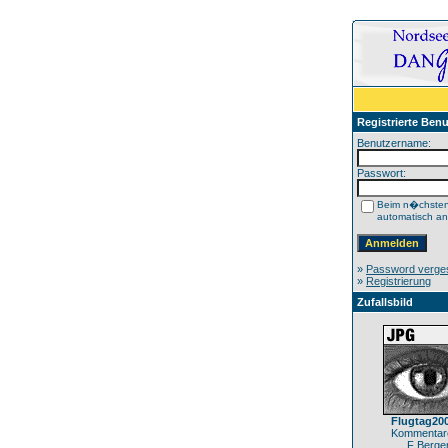
Registrierte Benu
Benutzername:
Passwort:
Beim n�chste
automatisch a
»
Password verge
»
Registrierung
Zufallsbild
Flugtag20
Kommentare
F Berge