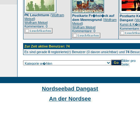
PK Leuchtturm
(
Wolfram
Postkarte Fr�hst�ck auf
Postkarte K
Meisel
)
dem Meeresgrund
(
Wolfram
Dangast
(
Wo
Wolfram Meisel
Meisel
)
Kunst & K�ns
Kommentare: 0
Wolfram Meisel
Kommentare:
Kommentare: 0
Zur Zeit aktive Benutzer: 74
Es sind gerade
0
registrierte(r) Benutzer (0 davon unsichtbar) und
74
Besuch
Bilder pro
Seite:
Nordseebad Dangast
An der Nordsee