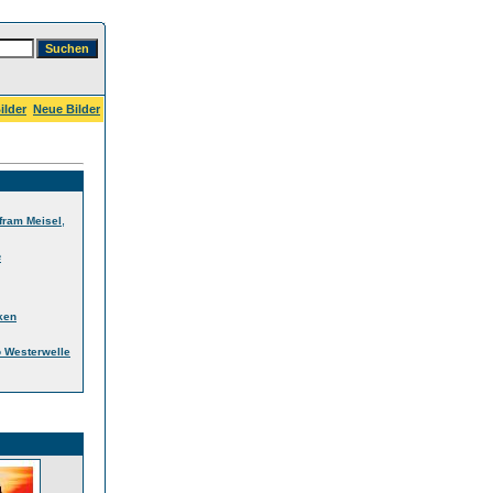
ilder
Neue Bilder
,
fram Meisel
e
ken
 Westerwelle