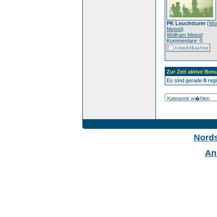
PK Leuchtturm
(
Wo
Meisel
)
Wolfram Meisel
Kommentare: 0
Zur Zeit aktive Benu
Es sind gerade
0
regi
Nord
An