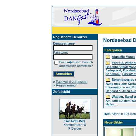
Registrierte Benutzer
Nordseebad D
Benutzername:
Kategorien
Passwort:
Aktuelle Fotos
Beim n�chsten Besuch
Feste & Verans
automatisch anmelden?
Beachhandball Mast
Jadepokal, Fussbalt
,
Sandbank
Hafenfes
Sehenswertes
(
»
Password vergessen
Rund ums alte Kurh
»
Registrierung
Informations- und E
Dangast & Umzu aus 
Zufallsbild
Wasser, Sand 
Am- und auf dem Wa
...
Hafen
1693
Bilder in
107
Kate
142-4291 IMG
Neue Bilder
Kommentare: 0
F Berger