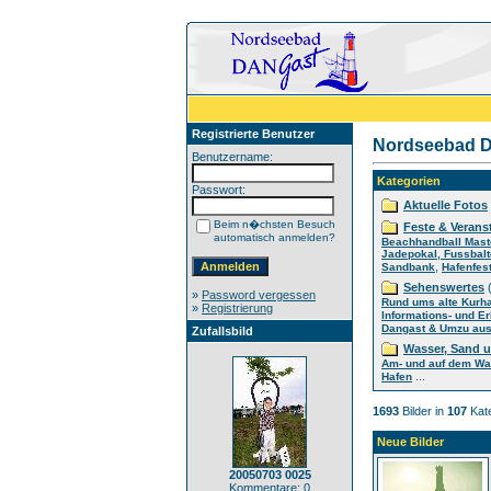
Registrierte Benutzer
Nordseebad D
Benutzername:
Kategorien
Passwort:
Aktuelle Fotos
Beim n�chsten Besuch
Feste & Verans
automatisch anmelden?
Beachhandball Mast
Jadepokal, Fussbalt
,
Sandbank
Hafenfes
Sehenswertes
(
»
Password vergessen
Rund ums alte Kurh
»
Registrierung
Informations- und E
Dangast & Umzu aus 
Zufallsbild
Wasser, Sand 
Am- und auf dem Wa
...
Hafen
1693
Bilder in
107
Kate
Neue Bilder
20050703 0025
Kommentare: 0