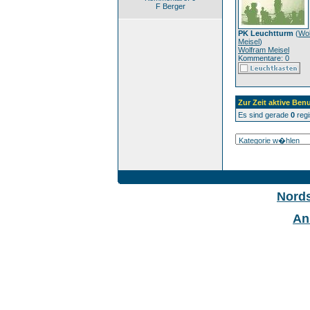
F Berger
PK Leuchtturm
(
Wo
Meisel
)
Wolfram Meisel
Kommentare: 0
Zur Zeit aktive Benu
Es sind gerade
0
regi
Nord
An