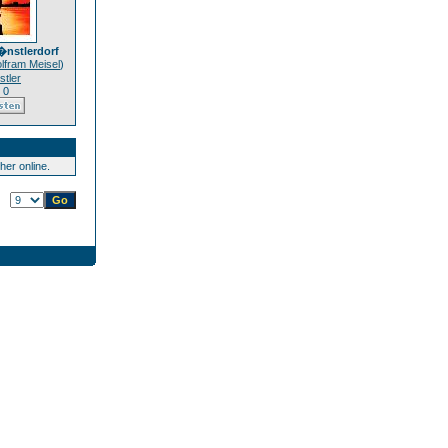
�nstlerdorf
lfram Meisel
)
tler
 0
er online.