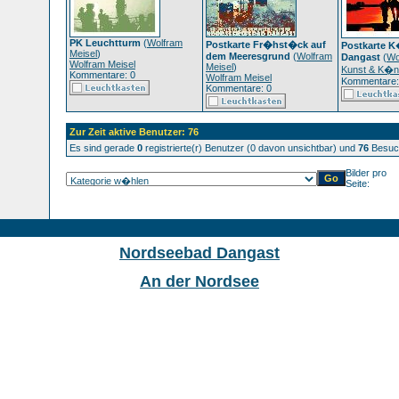
PK Leuchtturm
(
Wolfram
Postkarte Fr�hst�ck auf
Postkarte K
Meisel
)
dem Meeresgrund
(
Wolfram
Dangast
(
Wo
Wolfram Meisel
Meisel
)
Kunst & K�ns
Kommentare: 0
Wolfram Meisel
Kommentare:
Kommentare: 0
Zur Zeit aktive Benutzer: 76
Es sind gerade
0
registrierte(r) Benutzer (0 davon unsichtbar) und
76
Besuch
Bilder pro
Seite:
Nordseebad Dangast
An der Nordsee