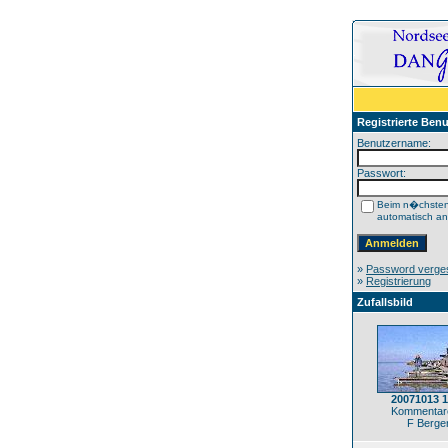
Registrierte Benu
Benutzername:
Passwort:
Beim n�chste
automatisch a
»
Password verge
»
Registrierung
Zufallsbild
20071013 
Kommentare
F Berge