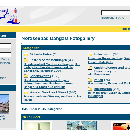
Erweiterte Suche
Top B
tzer
Nordseebad Dangast Fotogallery
Kategorien
Aktuelle Fotos
(20)
Fotos von...
(326)
,
Fotos der Kurverwaltung
Wol
n Besuch
Feste & Veranstaltungen
(433)
...
Familie Schr�der
nmelden?
,
Beachhandball Masters in Dangast
Der
Jadepokal, Fussbaltournier auf der
Ansichtskarten und alt
,
...
Sandbank
Hafenfest 2004
Erinnerungen
(5)
Alte Postkarten
Sehenswertes
(166)
ssen
,
Im Ort
(25)
Rund ums alte Kurhaus Dangast
,
Informations- und Erlebniszentrum
Gastronomie, Essen und Trin
...
Dangast & Umzu aus der Luft
Drumherum
(204)
Wasser, Sand und Strand
(514)
,
Beim Reitstall Langner
Guido
,
,
in Dangast
Am- und auf dem Wasser
Am Deich
Am
...
Hafen
1693
Bilder in
107
Kategorien.
1220
Neue Bilder
: 0
r