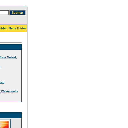
ilder
Neue Bilder
,
fram Meisel
e
ken
 Westerwelle