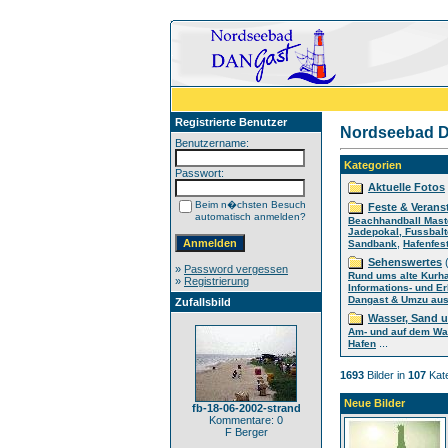
Registrierte Benutzer
Nordseebad D
Benutzername:
Kategorien
Passwort:
Aktuelle Fotos
Beim n�chsten Besuch
Feste & Verans
automatisch anmelden?
Beachhandball Mast
Jadepokal, Fussbalt
,
Sandbank
Hafenfes
Sehenswertes
(
»
Password vergessen
Rund ums alte Kurh
»
Registrierung
Informations- und E
Dangast & Umzu aus 
Zufallsbild
Wasser, Sand 
Am- und auf dem Wa
...
Hafen
1693
Bilder in
107
Kate
Neue Bilder
fb-18-06-2002-strand
Kommentare: 0
F Berger