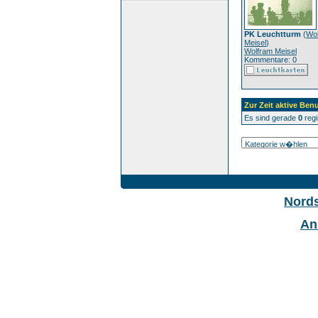
PK Leuchtturm
(
Wo
Meisel
)
Wolfram Meisel
Kommentare: 0
Zur Zeit aktive Benu
Es sind gerade
0
regi
Nord
An