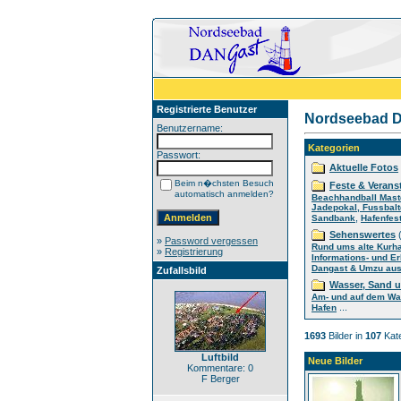
Registrierte Benutzer
Nordseebad D
Benutzername:
Kategorien
Passwort:
Aktuelle Fotos
Beim n�chsten Besuch
Feste & Verans
automatisch anmelden?
Beachhandball Mast
Jadepokal, Fussbalt
,
Sandbank
Hafenfes
Sehenswertes
(
»
Password vergessen
Rund ums alte Kurh
»
Registrierung
Informations- und E
Dangast & Umzu aus 
Zufallsbild
Wasser, Sand 
Am- und auf dem Wa
...
Hafen
1693
Bilder in
107
Kate
Luftbild
Neue Bilder
Kommentare: 0
F Berger