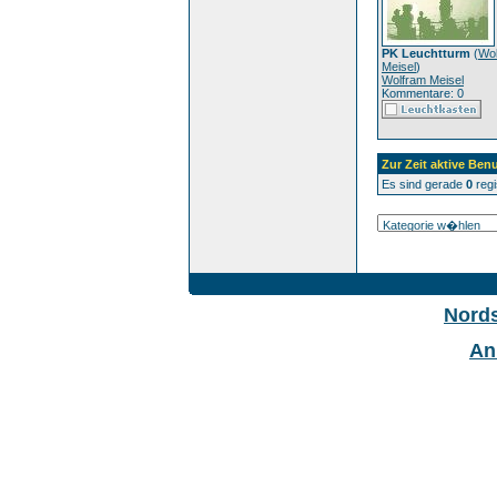
PK Leuchtturm
(
Wo
Meisel
)
Wolfram Meisel
Kommentare: 0
Zur Zeit aktive Benu
Es sind gerade
0
regi
Nord
An