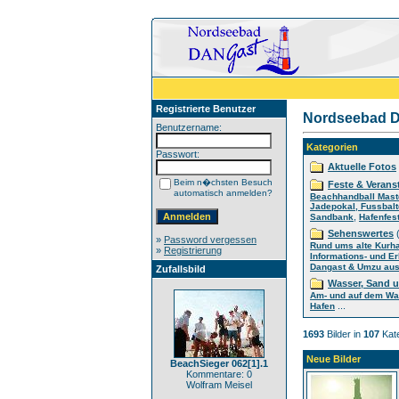
Registrierte Benutzer
Nordseebad D
Benutzername:
Kategorien
Passwort:
Aktuelle Fotos
Beim n�chsten Besuch
Feste & Verans
automatisch anmelden?
Beachhandball Mast
Jadepokal, Fussbalt
,
Sandbank
Hafenfes
Sehenswertes
(
»
Password vergessen
Rund ums alte Kurh
»
Registrierung
Informations- und E
Dangast & Umzu aus 
Zufallsbild
Wasser, Sand 
Am- und auf dem Wa
...
Hafen
1693
Bilder in
107
Kate
Neue Bilder
BeachSieger 062[1].1
Kommentare: 0
Wolfram Meisel