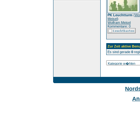
PK Leuchtturm
(
Wo
Meisel
)
Wolfram Meisel
Kommentare: 0
Zur Zeit aktive Benu
Es sind gerade
0
regi
Nord
An