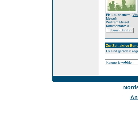
PK Leuchtturm
(
Wo
Meisel
)
Wolfram Meisel
Kommentare: 0
Zur Zeit aktive Benu
Es sind gerade
0
regi
Nord
An