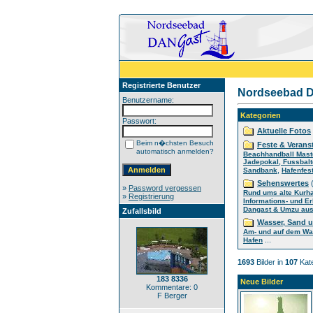
Registrierte Benutzer
Nordseebad D
Benutzername:
Kategorien
Passwort:
Aktuelle Fotos
Beim n�chsten Besuch
Feste & Verans
automatisch anmelden?
Beachhandball Mast
Jadepokal, Fussbalt
,
Sandbank
Hafenfes
Sehenswertes
(
»
Password vergessen
Rund ums alte Kurh
»
Registrierung
Informations- und E
Dangast & Umzu aus 
Zufallsbild
Wasser, Sand 
Am- und auf dem Wa
...
Hafen
1693
Bilder in
107
Kate
183 8336
Neue Bilder
Kommentare: 0
F Berger