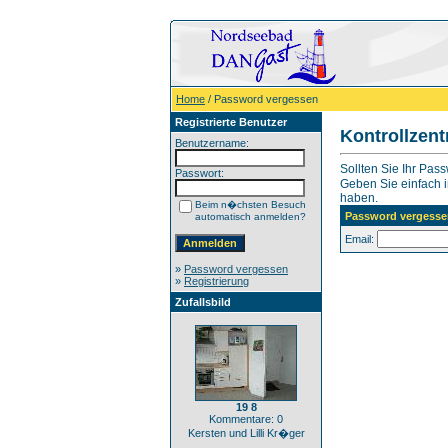
Home
/ Password vergessen
Registrierte Benutzer
Kontrollzen
Benutzername:
Sollten Sie Ihr Pas
Passwort:
Geben Sie einfach in
haben.
Beim n�chsten Besuch
Password vergesse
automatisch anmelden?
Email:
»
Password vergessen
»
Registrierung
Zufallsbild
19 8
Kommentare: 0
Kersten und Lilli Kr�ger