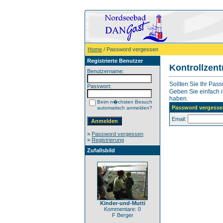
Home
/ Password vergessen
Registrierte Benutzer
Kontrollzen
Benutzername:
Sollten Sie Ihr Pas
Passwort:
Geben Sie einfach in
haben.
Beim n�chsten Besuch
Password vergesse
automatisch anmelden?
Email:
»
Password vergessen
»
Registrierung
Zufallsbild
Kinder-und-Mutti
Kommentare: 0
F Berger