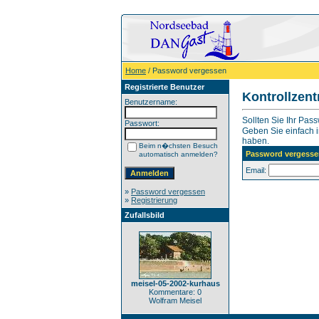
Home
/ Password vergessen
Registrierte Benutzer
Kontrollzen
Benutzername:
Sollten Sie Ihr Pas
Passwort:
Geben Sie einfach in
haben.
Beim n�chsten Besuch
Password vergesse
automatisch anmelden?
Email:
»
Password vergessen
»
Registrierung
Zufallsbild
meisel-05-2002-kurhaus
Kommentare: 0
Wolfram Meisel