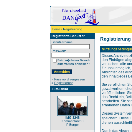
Home
/ Registrierung
Registrierte Benutzer
Registrierung
Benutzername:
Nutzungsbedingu
Passwort:
Dieses Archiv nut
den Einträgen abg
Beim n�chsten Besuch
versuchen, alle un
automatisch anmelden?
für uns unmöglich, 
Ansichten des Auto
den Inhalt jedes B
»
Password vergessen
»
Registrierung
Sie verpflichten S
gewaltverherrliche
Zufallsbild
veröffentlichen. S
das Recht ein, Be
bearbeiten. Sie s
erhobenen Daten i
Dieses System ver
IMG 3248
speichern. Diese 
Kommentare: 0
dienen ausschließl
F Berger
Durch das Abschli