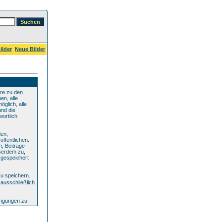
ilder
Neue Bilder
re zu den
en, alle
glich, alle
und die
wortlich
den,
ffentlichen.
n, Beiträge
serdem zu,
 gespeichert
u speichern.
ausschließlich
ingungen zu.