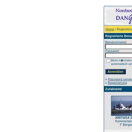
Home
/ Registrier
Registrierte Benu
Benutzername:
Passwort:
Beim n�chste
automatisch a
»
Password verge
»
Registrierung
Zufallsbild
20071014 
Kommentare
F Berge