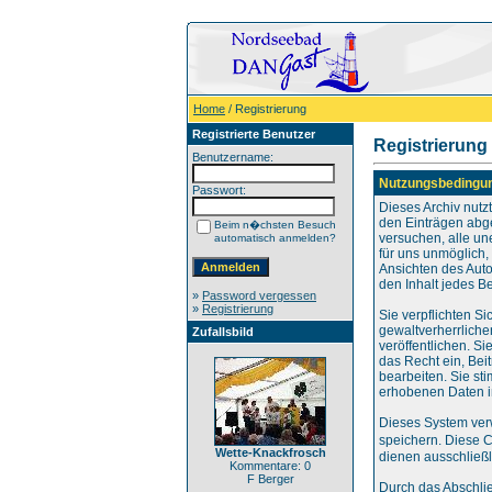
Home
/ Registrierung
Registrierte Benutzer
Registrierung
Benutzername:
Nutzungsbedingu
Passwort:
Dieses Archiv nut
den Einträgen abg
Beim n�chsten Besuch
versuchen, alle un
automatisch anmelden?
für uns unmöglich, 
Ansichten des Auto
den Inhalt jedes B
»
Password vergessen
»
Registrierung
Sie verpflichten S
gewaltverherrliche
Zufallsbild
veröffentlichen. S
das Recht ein, Be
bearbeiten. Sie s
erhobenen Daten i
Dieses System ver
speichern. Diese 
Wette-Knackfrosch
dienen ausschließl
Kommentare: 0
F Berger
Durch das Abschli