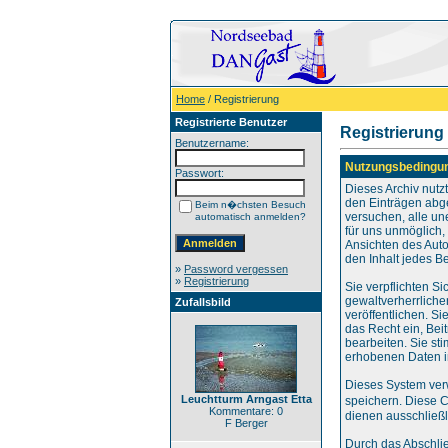
Home
/ Registrierung
Registrierte Benutzer
Registrierung
Benutzername:
Nutzungsbedingu
Passwort:
Dieses Archiv nut
den Einträgen abg
Beim n�chsten Besuch
versuchen, alle un
automatisch anmelden?
für uns unmöglich, 
Ansichten des Auto
den Inhalt jedes B
»
Password vergessen
»
Registrierung
Sie verpflichten S
gewaltverherrliche
Zufallsbild
veröffentlichen. S
das Recht ein, Be
bearbeiten. Sie s
erhobenen Daten i
Dieses System ver
Leuchtturm Arngast Etta
speichern. Diese 
Kommentare: 0
dienen ausschließl
F Berger
Durch das Abschli