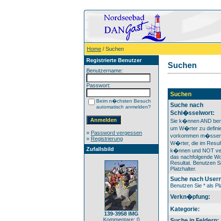
Home
/ Suchen
Registrierte Benutzer
Suchen
Benutzername:
Passwort:
Suchen
Beim n�chsten Besuch
Suche nach
automatisch anmelden?
Schl�sselwort:
Sie k�nnen AND ben
um W�rter zu definie
»
Password vergessen
vorkommen m�ssen
»
Registrierung
W�rter, die im Result
Zufallsbild
k�nnen und NOT ver
das nachfolgende Wo
Resultat. Benutzen Si
Platzhalter.
Suche nach User
Benutzen Sie * als Pla
Verkn�pfung:
Kategorie:
139-3958 IMG
Kommentare: 0
Suche in Feldern: