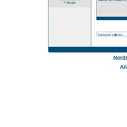
F Berger
Nord
An