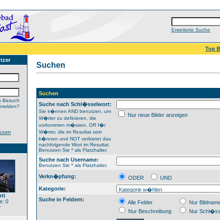
Erweiterte Suche
Top B
tzer
Suchen
Suchen
n Besuch
Suche nach Schl�sselwort:
nmelden?
Sie k�nnen AND benutzen, um
Nur neue Bilder anzeigen
W�rter zu definieren, die
vorkommen m�ssen, OR f�r
ssen
W�rter, die im Resultat sein
k�nnen und NOT verbietet das
nachfolgende Wort im Resultat.
Benutzen Sie * als Platzhalter.
Suche nach Username:
Benutzen Sie * als Platzhalter.
Verkn�pfung:
ODER
UND
Kategorie:
htt
Suche in Feldern:
: 0
Alle Felder
Nur Bildnam
r
Nur Beschreibung
Nur Schl�ss