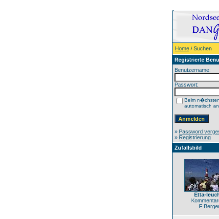
Home
/ Suchen
Registrierte Benu
Benutzername:
Passwort:
Beim n�chste
automatisch a
»
Password verge
»
Registrierung
Zufallsbild
Etta-leuc
Kommentare
F Berge