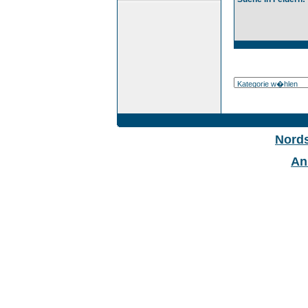
Nord
An