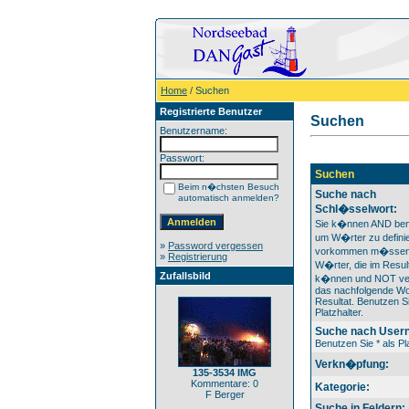
Home
/ Suchen
Registrierte Benutzer
Suchen
Benutzername:
Passwort:
Suchen
Beim n�chsten Besuch
Suche nach
automatisch anmelden?
Schl�sselwort:
Sie k�nnen AND ben
um W�rter zu definie
»
Password vergessen
vorkommen m�ssen
»
Registrierung
W�rter, die im Result
Zufallsbild
k�nnen und NOT ver
das nachfolgende Wo
Resultat. Benutzen Si
Platzhalter.
Suche nach User
Benutzen Sie * als Pla
Verkn�pfung:
135-3534 IMG
Kommentare: 0
Kategorie:
F Berger
Suche in Feldern: