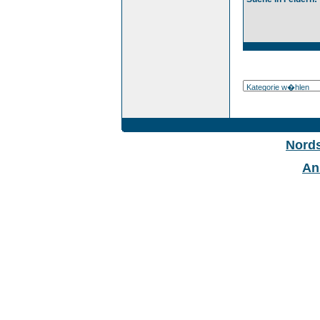
Nord
An