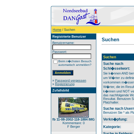
Home
/ Suchen
Registrierte Benutzer
Suchen
Benutzername:
Passwort:
Suchen
Beim n�chsten Besuch
Suche nach
automatisch anmelden?
Schl�sselwort:
Sie k�nnen AND ben
um W�rter zu definie
»
Password vergessen
vorkommen m�ssen
»
Registrierung
W�rter, die im Result
Zufallsbild
k�nnen und NOT ver
das nachfolgende Wo
Resultat. Benutzen Si
Platzhalter.
Suche nach User
Benutzen Sie * als Pla
Verkn�pfung:
fb 11-08-2002-118-1884 IMG
Kommentare: 0
F Berger
Kategorie:
Suche in Feldern: