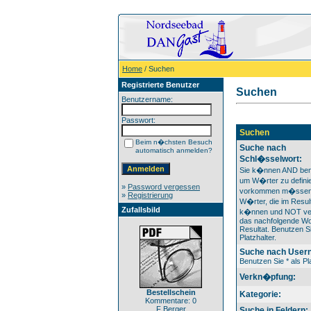
Home
/ Suchen
Registrierte Benutzer
Suchen
Benutzername:
Passwort:
Suchen
Beim n�chsten Besuch
Suche nach
automatisch anmelden?
Schl�sselwort:
Sie k�nnen AND ben
um W�rter zu definie
»
Password vergessen
vorkommen m�ssen
»
Registrierung
W�rter, die im Result
Zufallsbild
k�nnen und NOT ver
das nachfolgende Wo
Resultat. Benutzen Si
Platzhalter.
Suche nach User
Benutzen Sie * als Pla
Verkn�pfung:
Bestellschein
Kategorie:
Kommentare: 0
F Berger
Suche in Feldern: