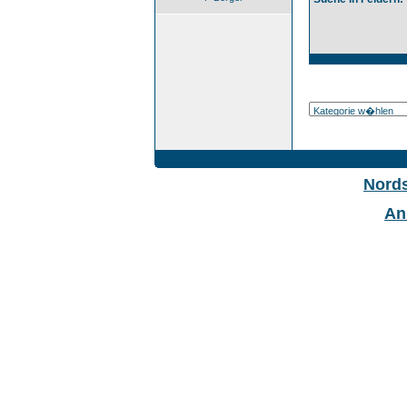
Nord
An