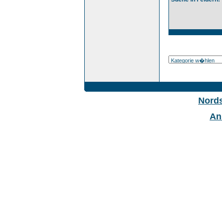
Nord
An