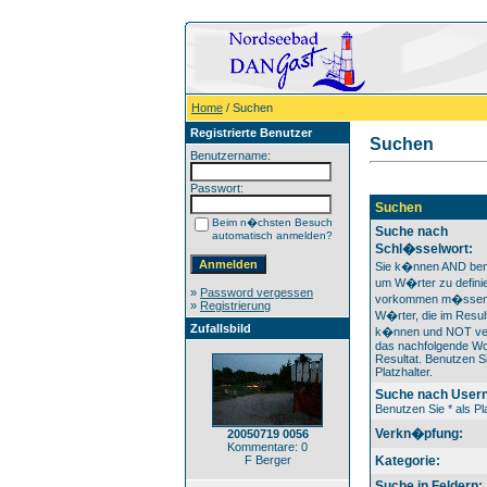
Home
/ Suchen
Registrierte Benutzer
Suchen
Benutzername:
Passwort:
Suchen
Beim n�chsten Besuch
Suche nach
automatisch anmelden?
Schl�sselwort:
Sie k�nnen AND ben
um W�rter zu definie
»
Password vergessen
vorkommen m�ssen
»
Registrierung
W�rter, die im Result
Zufallsbild
k�nnen und NOT ver
das nachfolgende Wo
Resultat. Benutzen Si
Platzhalter.
Suche nach User
Benutzen Sie * als Pla
Verkn�pfung:
20050719 0056
Kommentare: 0
F Berger
Kategorie:
Suche in Feldern: