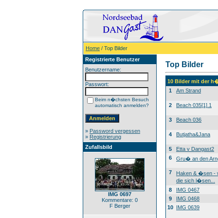
Home
/ Top Bilder
Registrierte Benutzer
Top Bilder
Benutzername:
10 Bilder mit der 
Passwort:
1
Am Strand
Beim n�chsten Besuch
2
Beach 035[1].1
automatisch anmelden?
3
Beach 036
»
Password vergessen
4
Butjatha&Jana
»
Registrierung
Zufallsbild
5
Etta v Dangast2
6
Gru� an den Arn
7
Haken & �sen -
die sich l�sen...
8
IMG 0467
IMG 0697
9
IMG 0468
Kommentare: 0
F Berger
10
IMG 0639