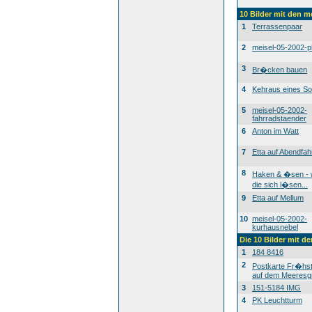
10 Bilder mit den 
1
Terrassenpaar
2
meisel-05-2002-p
3
Br�cken bauen
4
Kehraus eines S
5
meisel-05-2002-
fahrradstaender
6
Anton im Watt
7
Etta auf Abendfah
8
Haken & �sen -
die sich l�sen...
9
Etta auf Mellum
10
meisel-05-2002-
kurhausnebel
Die 10 Bilder mit d
1
184 8416
2
Postkarte Fr�h
auf dem Meeresg
3
151-5184 IMG
4
PK Leuchtturm