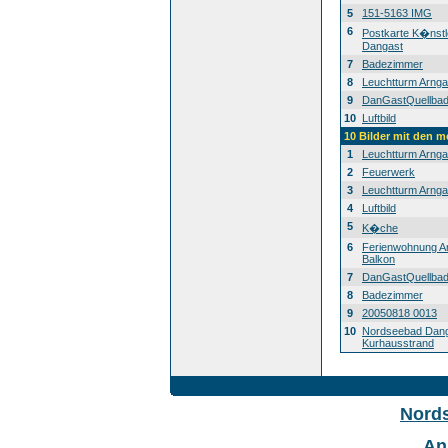
5
151-5163 IMG
6
Postkarte K�nstl
Dangast
7
Badezimmer
8
Leuchtturm Arnga
9
DanGastQuellba
10
Luftbild
10 Bilder mit den 
1
Leuchtturm Arnga
2
Feuerwerk
3
Leuchtturm Arnga
4
Luftbild
5
K�che
6
Ferienwohnung A
Balkon
7
DanGastQuellba
8
Badezimmer
9
20050818 0013
10
Nordseebad Dan
Kurhausstrand
Nord
An