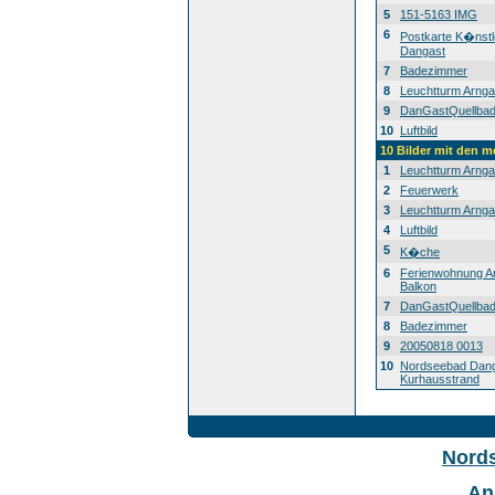
5
151-5163 IMG
6
Postkarte K�nstl
Dangast
7
Badezimmer
8
Leuchtturm Arnga
9
DanGastQuellba
10
Luftbild
10 Bilder mit den 
1
Leuchtturm Arnga
2
Feuerwerk
3
Leuchtturm Arnga
4
Luftbild
5
K�che
6
Ferienwohnung A
Balkon
7
DanGastQuellba
8
Badezimmer
9
20050818 0013
10
Nordseebad Dan
Kurhausstrand
Nord
An