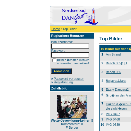
Home
/ Top Bilder
Registrierte Benutzer
Top Bilder
Benutzername:
10 Bilder mit der 
Passwort:
1
Am Strand
Beim n�chsten Besuch
2
Beach 035[1].1
automatisch anmelden?
3
Beach 036
»
Password vergessen
4
Butjatha&Jana
»
Registrierung
Zufallsbild
5
Etta v Dangast2
6
Gru� an den Arn
7
Haken & �sen -
die sich l�sen...
8
IMG 0467
9
IMG 0468
Wette-Jever--kann-keiner!!!
Kommentare: 0
10
IMG 0639
F Berger