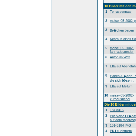
10 Bilder mit den 
1
Terrassenpaar
2
meisel-05-2002-p
3
Br�cken bauen
4
Kehraus eines S
5
meisel-05-2002-
fahrradstaender
6
Anton im Watt
7
Etta auf Abendfah
8
Haken & �sen -
die sich l�sen...
9
Etta auf Mellum
10
meisel-05-2002-
kurhausnebel
Die 10 Bilder mit d
1
184 8416
2
Postkarte Fr�h
auf dem Meeresg
3
151-5184 IMG
4
PK Leuchtturm