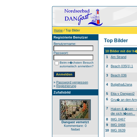
Home
/ Top Bilder
Registrierte Benutzer
Top Bilder
Benutzername:
10 Bilder mit der 
Passwort:
1
Am Strand
Beim n�chsten Besuch
2
Beach 035[1].1
automatisch anmelden?
3
Beach 036
»
Password vergessen
4
Butjatha&Jana
»
Registrierung
Zufallsbild
5
Etta v Dangast2
6
Gru� an den Arn
7
Haken & �sen -
die sich l�sen...
8
IMG 0467
Dangast vernetzt
9
IMG 0468
Kommentare: 0
Nebet
10
IMG 0639