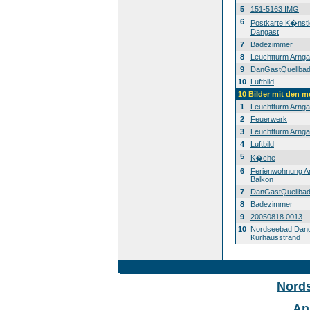
5
151-5163 IMG
6
Postkarte K�nstl
Dangast
7
Badezimmer
8
Leuchtturm Arnga
9
DanGastQuellba
10
Luftbild
10 Bilder mit den 
1
Leuchtturm Arnga
2
Feuerwerk
3
Leuchtturm Arnga
4
Luftbild
5
K�che
6
Ferienwohnung A
Balkon
7
DanGastQuellba
8
Badezimmer
9
20050818 0013
10
Nordseebad Dan
Kurhausstrand
Nord
An