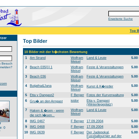
Erweiterte Suche
Top B
tzer
Top Bilder
10 Bilder mit der h�chsten Bewertung
1
Am Strand
Wolfram
Land & Leute
5.00
Meisel
n Besuch
2
Beach 035[1].1
Wolfram
Feste & Veranstaltungen
5.00
nmelden?
Meisel
3
Beach 036
Wolfram
Feste & Veranstaltungen
5.00
Meisel
ssen
4
Butjatha&Jana
Wolfram
5.00
Kunst & K�nstler
Meisel
5
Etta v Dangast2
F Berger
Fotos der Kurverwaltung
5.00
6
isidor
Etta v. Dangast
5.00
Gru� an den Arngast
(Winterliegeplatz)
7
Wolfram
Land & Leute
5.00
Haken & �sen - wenn
Meisel
die sich l�sen...
8
IMG 0467
F Berger
17.09.2004
5.00
7
9
IMG 0468
F Berger
17.09.2004
5.00
: 0
r
10
IMG 0639
F Berger
Der Jadepokal,
5.00
Fussbaltournier auf der