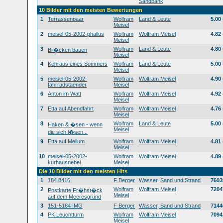
Sandbank
10 Bilder mit den meisten Bewertungen
1
Terrassenpaar
Wolfram
Land & Leute
5.00
Meisel
2
meisel-05-2002-phallus
Wolfram
Wolfram Meisel
4.82
Meisel
3
Wolfram
Land & Leute
4.80
Br�cken bauen
Meisel
4
Kehraus eines Sommers
Wolfram
Land & Leute
5.00
Meisel
5
meisel-05-2002-
Wolfram
Wolfram Meisel
4.90
fahrradstaender
Meisel
6
Anton im Watt
Wolfram
Wolfram Meisel
4.92
Meisel
7
Etta auf Abendfahrt
Wolfram
Wolfram Meisel
4.76
Meisel
8
Wolfram
Land & Leute
5.00
Haken & �sen - wenn
Meisel
die sich l�sen...
9
Etta auf Mellum
Wolfram
Wolfram Meisel
4.81
Meisel
10
meisel-05-2002-
Wolfram
Wolfram Meisel
4.89
kurhausnebel
Meisel
Die 10 Bilder mit den meisten Hits
1
184 8416
F Berger
Wasser, Sand und Strand
7603
2
Wolfram
Wolfram Meisel
7204
Postkarte Fr�hst�ck
Meisel
auf dem Meeresgrund
3
151-5184 IMG
F Berger
Wasser, Sand und Strand
7144
4
PK Leuchtturm
Wolfram
Wolfram Meisel
7094
Meisel