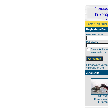
Home
/ Top Bilder
Registrierte Benu
Benutzername:
Passwort:
Beim n�chste
automatisch a
»
Password verge
»
Registrierung
Zufallsbild
165 651
Kommentare
F Berge