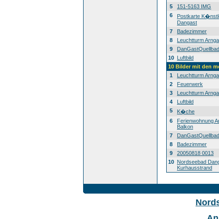
5
151-5163 IMG
6
Postkarte K�nstl
Dangast
7
Badezimmer
8
Leuchtturm Arnga
9
DanGastQuellba
10
Luftbild
10 Bilder mit den 
1
Leuchtturm Arnga
2
Feuerwerk
3
Leuchtturm Arnga
4
Luftbild
5
K�che
6
Ferienwohnung A
Balkon
7
DanGastQuellba
8
Badezimmer
9
20050818 0013
10
Nordseebad Dan
Kurhausstrand
Nord
An