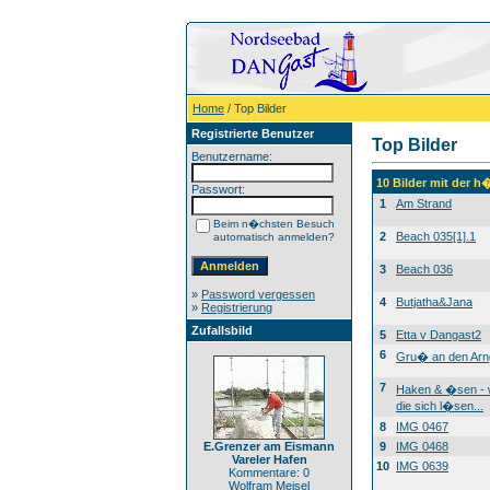
Home
/ Top Bilder
Registrierte Benutzer
Top Bilder
Benutzername:
10 Bilder mit der 
Passwort:
1
Am Strand
Beim n�chsten Besuch
2
Beach 035[1].1
automatisch anmelden?
3
Beach 036
»
Password vergessen
4
Butjatha&Jana
»
Registrierung
Zufallsbild
5
Etta v Dangast2
6
Gru� an den Arn
7
Haken & �sen -
die sich l�sen...
8
IMG 0467
E.Grenzer am Eismann
9
IMG 0468
Vareler Hafen
10
IMG 0639
Kommentare: 0
Wolfram Meisel