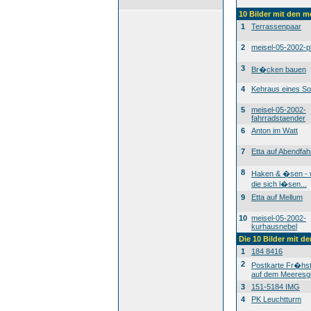
10 Bilder mit den 
1
Terrassenpaar
2
meisel-05-2002-p
3
Br�cken bauen
4
Kehraus eines S
5
meisel-05-2002-
fahrradstaender
6
Anton im Watt
7
Etta auf Abendfah
8
Haken & �sen -
die sich l�sen...
9
Etta auf Mellum
10
meisel-05-2002-
kurhausnebel
Die 10 Bilder mit d
1
184 8416
2
Postkarte Fr�h
auf dem Meeresg
3
151-5184 IMG
4
PK Leuchtturm